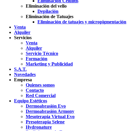
Eliminación Celulitis
Eliminación del vello
Depilación
Eliminación de Tatuajes
Eliminación de tatuajes y micropigmentación
Venta
Alquiler
Servicios
Venta
Alquiler
Servicio Técnico
Formación
Marketing y Publicidad
S.A.T.
Novedades
Empresa
Quienes somos
Contacto
Red Comercial
Equipo Estéticos
Dermoabrasión Evo
Dermoabrasión Armony
Mesoterapia Virtual Evo
Presoterapia Selene
Hydronature