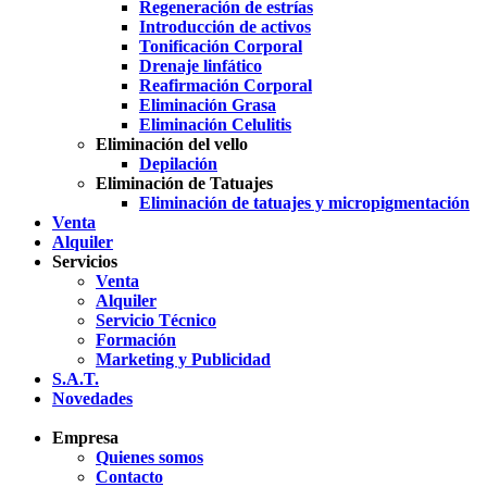
Regeneración de estrías
Introducción de activos
Tonificación Corporal
Drenaje linfático
Reafirmación Corporal
Eliminación Grasa
Eliminación Celulitis
Eliminación del vello
Depilación
Eliminación de Tatuajes
Eliminación de tatuajes y micropigmentación
Venta
Alquiler
Servicios
Venta
Alquiler
Servicio Técnico
Formación
Marketing y Publicidad
S.A.T.
Novedades
Empresa
Quienes somos
Contacto