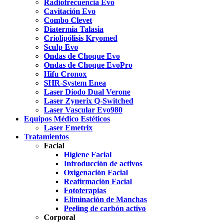
Radiofrecuencia Evo
Cavitación Evo
Combo Clevet
Diatermia Talasia
Criolipólisis Kryomed
Sculp Evo
Ondas de Choque Evo
Ondas de Choque EvoPro
Hifu Cronox
SHR-System Enea
Laser Diodo Dual Verone
Laser Zynerix Q-Switched
Laser Vascular Evo980
Equipos Médico Estéticos
Laser Emetrix
Tratamientos
Facial
Higiene Facial
Introducción de activos
Oxigenación Facial
Reafirmación Facial
Fototerapias
Eliminación de Manchas
Peeling de carbón activo
Corporal