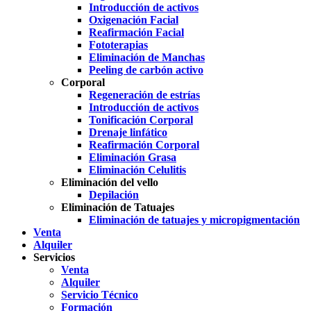
Introducción de activos
Oxigenación Facial
Reafirmación Facial
Fototerapias
Eliminación de Manchas
Peeling de carbón activo
Corporal
Regeneración de estrías
Introducción de activos
Tonificación Corporal
Drenaje linfático
Reafirmación Corporal
Eliminación Grasa
Eliminación Celulitis
Eliminación del vello
Depilación
Eliminación de Tatuajes
Eliminación de tatuajes y micropigmentación
Venta
Alquiler
Servicios
Venta
Alquiler
Servicio Técnico
Formación