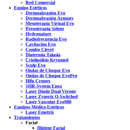
Red Comercial
Equipo Estéticos
Dermoabrasión Evo
Dermoabrasión Armony
Mesoterapia Virtual Evo
Presoterapia Selene
Hydronature
Radiofrecuencia Evo
Cavitación Evo
Combo Clevet
Diatermia Talasia
Criolipólisis Kryomed
Sculp Evo
Ondas de Choque Evo
Ondas de Choque EvoPro
Hifu Cronox
SHR-System Enea
Laser Diodo Dual Verone
Laser Zynerix Q-Switched
Laser Vascular Evo980
Equipos Médico Estéticos
Laser Emetrix
Tratamientos
Facial
Higiene Facial