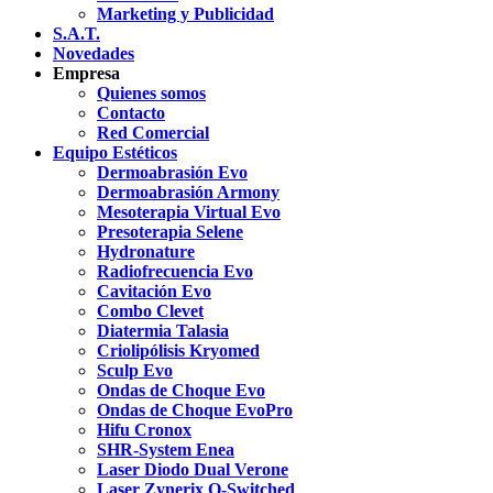
Marketing y Publicidad
S.A.T.
Novedades
Empresa
Quienes somos
Contacto
Red Comercial
Equipo Estéticos
Dermoabrasión Evo
Dermoabrasión Armony
Mesoterapia Virtual Evo
Presoterapia Selene
Hydronature
Radiofrecuencia Evo
Cavitación Evo
Combo Clevet
Diatermia Talasia
Criolipólisis Kryomed
Sculp Evo
Ondas de Choque Evo
Ondas de Choque EvoPro
Hifu Cronox
SHR-System Enea
Laser Diodo Dual Verone
Laser Zynerix Q-Switched