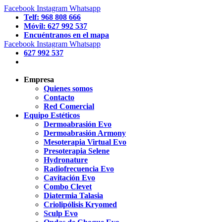
Facebook
Instagram
Whatsapp
Telf: 968 808 666
Móvil: 627 992 537
Encuéntranos en el mapa
Facebook
Instagram
Whatsapp
627 992 537
Empresa
Quienes somos
Contacto
Red Comercial
Equipo Estéticos
Dermoabrasión Evo
Dermoabrasión Armony
Mesoterapia Virtual Evo
Presoterapia Selene
Hydronature
Radiofrecuencia Evo
Cavitación Evo
Combo Clevet
Diatermia Talasia
Criolipólisis Kryomed
Sculp Evo