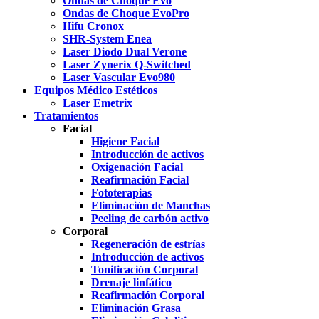
Ondas de Choque Evo
Ondas de Choque EvoPro
Hifu Cronox
SHR-System Enea
Laser Diodo Dual Verone
Laser Zynerix Q-Switched
Laser Vascular Evo980
Equipos Médico Estéticos
Laser Emetrix
Tratamientos
Facial
Higiene Facial
Introducción de activos
Oxigenación Facial
Reafirmación Facial
Fototerapias
Eliminación de Manchas
Peeling de carbón activo
Corporal
Regeneración de estrías
Introducción de activos
Tonificación Corporal
Drenaje linfático
Reafirmación Corporal
Eliminación Grasa