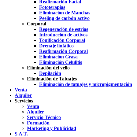
Reafirmación Facial
Fototerapias
Eliminación de Manchas
Peeling de carbón activo
Corporal
Regeneración de estrías
Introducción de activos
Tonificación Corporal
Drenaje linfático
Reafirmación Corporal
Eliminación Grasa
Eliminación Celulitis
Eliminación del vello
Depilación
Eliminación de Tatuajes
Eliminación de tatuajes y micropigmentación
Venta
Alquiler
Servicios
Venta
Alquiler
Servicio Técnico
Formación
Marketing y Publicidad
S.A.T.