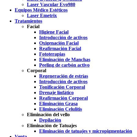
Laser Vascular Evo980
Equipos Médico Estéticos
Laser Emetrix
Tratamientos
Facial
Higiene Facial
Introducción de activos
Oxigenación Facial
Reafirmación Facial
Fototerapias
Eliminación de Manchas
Peeling de carbón activo
Corporal
Regeneración de estrías
Introducción de activos
Tonificación Corporal
Drenaje linfático
Reafirmación Corporal
Eliminación Grasa
Eliminación Celulitis
Eliminación del vello
Depilación
Eliminación de Tatuajes
Eliminación de tatuajes y micropigmentación
Venta