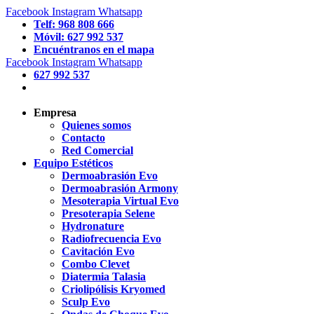
Facebook
Instagram
Whatsapp
Telf: 968 808 666
Móvil: 627 992 537
Encuéntranos en el mapa
Facebook
Instagram
Whatsapp
627 992 537
Empresa
Quienes somos
Contacto
Red Comercial
Equipo Estéticos
Dermoabrasión Evo
Dermoabrasión Armony
Mesoterapia Virtual Evo
Presoterapia Selene
Hydronature
Radiofrecuencia Evo
Cavitación Evo
Combo Clevet
Diatermia Talasia
Criolipólisis Kryomed
Sculp Evo