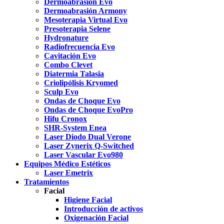
Dermoabrasión Evo
Dermoabrasión Armony
Mesoterapia Virtual Evo
Presoterapia Selene
Hydronature
Radiofrecuencia Evo
Cavitación Evo
Combo Clevet
Diatermia Talasia
Criolipólisis Kryomed
Sculp Evo
Ondas de Choque Evo
Ondas de Choque EvoPro
Hifu Cronox
SHR-System Enea
Laser Diodo Dual Verone
Laser Zynerix Q-Switched
Laser Vascular Evo980
Equipos Médico Estéticos
Laser Emetrix
Tratamientos
Facial
Higiene Facial
Introducción de activos
Oxigenación Facial