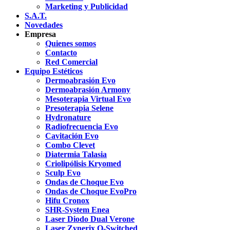
Marketing y Publicidad
S.A.T.
Novedades
Empresa
Quienes somos
Contacto
Red Comercial
Equipo Estéticos
Dermoabrasión Evo
Dermoabrasión Armony
Mesoterapia Virtual Evo
Presoterapia Selene
Hydronature
Radiofrecuencia Evo
Cavitación Evo
Combo Clevet
Diatermia Talasia
Criolipólisis Kryomed
Sculp Evo
Ondas de Choque Evo
Ondas de Choque EvoPro
Hifu Cronox
SHR-System Enea
Laser Diodo Dual Verone
Laser Zynerix Q-Switched