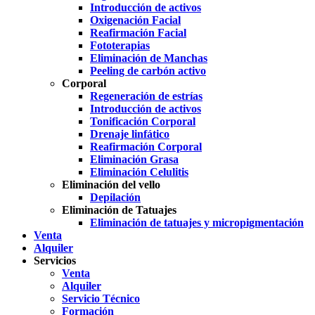
Introducción de activos
Oxigenación Facial
Reafirmación Facial
Fototerapias
Eliminación de Manchas
Peeling de carbón activo
Corporal
Regeneración de estrías
Introducción de activos
Tonificación Corporal
Drenaje linfático
Reafirmación Corporal
Eliminación Grasa
Eliminación Celulitis
Eliminación del vello
Depilación
Eliminación de Tatuajes
Eliminación de tatuajes y micropigmentación
Venta
Alquiler
Servicios
Venta
Alquiler
Servicio Técnico
Formación