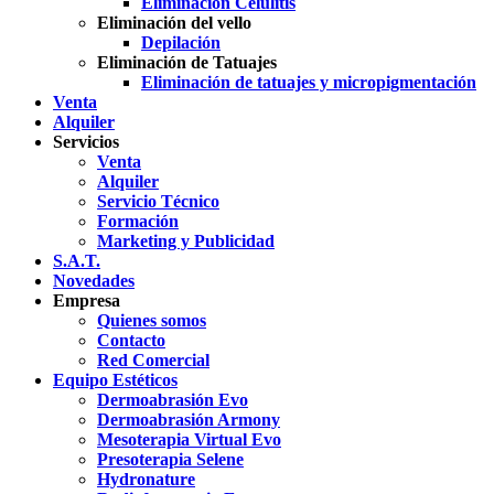
Eliminación Celulitis
Eliminación del vello
Depilación
Eliminación de Tatuajes
Eliminación de tatuajes y micropigmentación
Venta
Alquiler
Servicios
Venta
Alquiler
Servicio Técnico
Formación
Marketing y Publicidad
S.A.T.
Novedades
Empresa
Quienes somos
Contacto
Red Comercial
Equipo Estéticos
Dermoabrasión Evo
Dermoabrasión Armony
Mesoterapia Virtual Evo
Presoterapia Selene
Hydronature