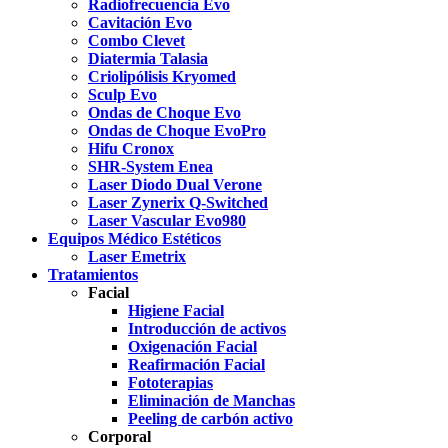
Radiofrecuencia Evo
Cavitación Evo
Combo Clevet
Diatermia Talasia
Criolipólisis Kryomed
Sculp Evo
Ondas de Choque Evo
Ondas de Choque EvoPro
Hifu Cronox
SHR-System Enea
Laser Diodo Dual Verone
Laser Zynerix Q-Switched
Laser Vascular Evo980
Equipos Médico Estéticos
Laser Emetrix
Tratamientos
Facial
Higiene Facial
Introducción de activos
Oxigenación Facial
Reafirmación Facial
Fototerapias
Eliminación de Manchas
Peeling de carbón activo
Corporal