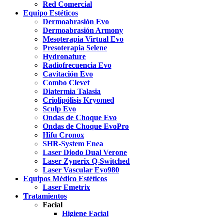
Red Comercial
Equipo Estéticos
Dermoabrasión Evo
Dermoabrasión Armony
Mesoterapia Virtual Evo
Presoterapia Selene
Hydronature
Radiofrecuencia Evo
Cavitación Evo
Combo Clevet
Diatermia Talasia
Criolipólisis Kryomed
Sculp Evo
Ondas de Choque Evo
Ondas de Choque EvoPro
Hifu Cronox
SHR-System Enea
Laser Diodo Dual Verone
Laser Zynerix Q-Switched
Laser Vascular Evo980
Equipos Médico Estéticos
Laser Emetrix
Tratamientos
Facial
Higiene Facial