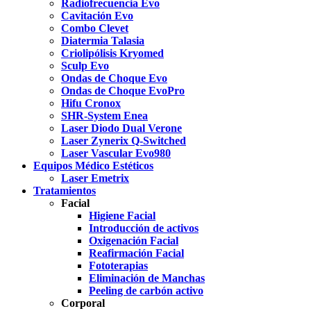
Radiofrecuencia Evo
Cavitación Evo
Combo Clevet
Diatermia Talasia
Criolipólisis Kryomed
Sculp Evo
Ondas de Choque Evo
Ondas de Choque EvoPro
Hifu Cronox
SHR-System Enea
Laser Diodo Dual Verone
Laser Zynerix Q-Switched
Laser Vascular Evo980
Equipos Médico Estéticos
Laser Emetrix
Tratamientos
Facial
Higiene Facial
Introducción de activos
Oxigenación Facial
Reafirmación Facial
Fototerapias
Eliminación de Manchas
Peeling de carbón activo
Corporal