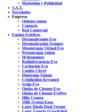
Marketing y Publicidad
S.A.T.
Novedades
Empresa
Quienes somos
Contacto
Red Comercial
Equipo Estéticos
Dermoabrasión Evo
Dermoabrasión Armony
Mesoterapia Virtual Evo
Presoterapia Selene
Hydronature
Radiofrecuencia Evo
Cavitación Evo
Combo Clevet
Diatermia Talasia
Criolipólisis Kryomed
Sculp Evo
Ondas de Choque Evo
Ondas de Choque EvoPro
Hifu Cronox
SHR-System Enea
Laser Diodo Dual Verone
Laser Zynerix Q-Switched