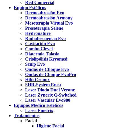
Red Comercial
Equipo Estéticos
Dermoabrasión Evo
Dermoabrasión Armony
Mesoterapia Virtual Evo
Presoterapia Selene
Hydronature
Radiofrecuencia Evo
Cavitación Evo
Combo Clevet
Diatermia Talasia
Criolipólisis Kryomed
Sculp Evo
Ondas de Choque Evo
Ondas de Choque EvoPro
Hifu Cronox
SHR-System Enea
Laser Diodo Dual Verone
Laser Zynerix Q-Switched
Laser Vascular Evo980
Equipos Médico Estéticos
Laser Emetrix
Tratamientos
Facial
Higiene Facial