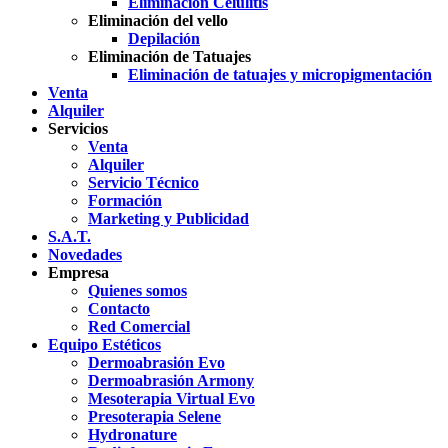
Eliminación Celulitis
Eliminación del vello
Depilación
Eliminación de Tatuajes
Eliminación de tatuajes y micropigmentación
Venta
Alquiler
Servicios
Venta
Alquiler
Servicio Técnico
Formación
Marketing y Publicidad
S.A.T.
Novedades
Empresa
Quienes somos
Contacto
Red Comercial
Equipo Estéticos
Dermoabrasión Evo
Dermoabrasión Armony
Mesoterapia Virtual Evo
Presoterapia Selene
Hydronature