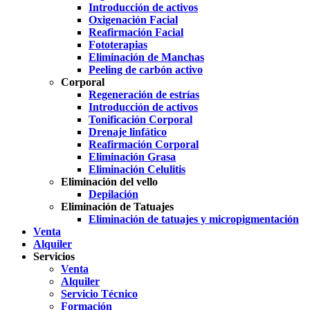
Introducción de activos
Oxigenación Facial
Reafirmación Facial
Fototerapias
Eliminación de Manchas
Peeling de carbón activo
Corporal
Regeneración de estrías
Introducción de activos
Tonificación Corporal
Drenaje linfático
Reafirmación Corporal
Eliminación Grasa
Eliminación Celulitis
Eliminación del vello
Depilación
Eliminación de Tatuajes
Eliminación de tatuajes y micropigmentación
Venta
Alquiler
Servicios
Venta
Alquiler
Servicio Técnico
Formación