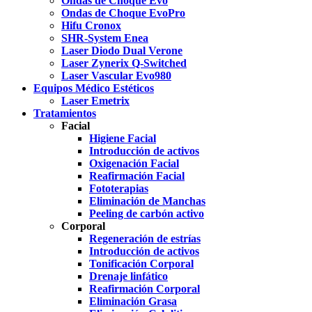
Ondas de Choque Evo
Ondas de Choque EvoPro
Hifu Cronox
SHR-System Enea
Laser Diodo Dual Verone
Laser Zynerix Q-Switched
Laser Vascular Evo980
Equipos Médico Estéticos
Laser Emetrix
Tratamientos
Facial
Higiene Facial
Introducción de activos
Oxigenación Facial
Reafirmación Facial
Fototerapias
Eliminación de Manchas
Peeling de carbón activo
Corporal
Regeneración de estrías
Introducción de activos
Tonificación Corporal
Drenaje linfático
Reafirmación Corporal
Eliminación Grasa