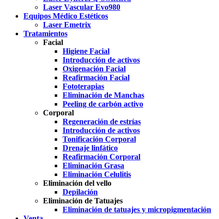
Laser Vascular Evo980
Equipos Médico Estéticos
Laser Emetrix
Tratamientos
Facial
Higiene Facial
Introducción de activos
Oxigenación Facial
Reafirmación Facial
Fototerapias
Eliminación de Manchas
Peeling de carbón activo
Corporal
Regeneración de estrías
Introducción de activos
Tonificación Corporal
Drenaje linfático
Reafirmación Corporal
Eliminación Grasa
Eliminación Celulitis
Eliminación del vello
Depilación
Eliminación de Tatuajes
Eliminación de tatuajes y micropigmentación
Venta