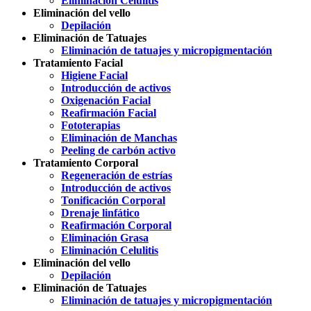
Eliminación Celulitis
Eliminación del vello
Depilación
Eliminación de Tatuajes
Eliminación de tatuajes y micropigmentación
Tratamiento Facial
Higiene Facial
Introducción de activos
Oxigenación Facial
Reafirmación Facial
Fototerapias
Eliminación de Manchas
Peeling de carbón activo
Tratamiento Corporal
Regeneración de estrías
Introducción de activos
Tonificación Corporal
Drenaje linfático
Reafirmación Corporal
Eliminación Grasa
Eliminación Celulitis
Eliminación del vello
Depilación
Eliminación de Tatuajes
Eliminación de tatuajes y micropigmentación