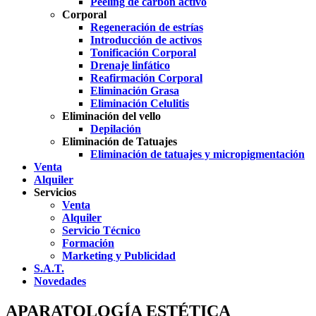
Peeling de carbón activo
Corporal
Regeneración de estrías
Introducción de activos
Tonificación Corporal
Drenaje linfático
Reafirmación Corporal
Eliminación Grasa
Eliminación Celulitis
Eliminación del vello
Depilación
Eliminación de Tatuajes
Eliminación de tatuajes y micropigmentación
Venta
Alquiler
Servicios
Venta
Alquiler
Servicio Técnico
Formación
Marketing y Publicidad
S.A.T.
Novedades
APARATOLOGÍA ESTÉTICA