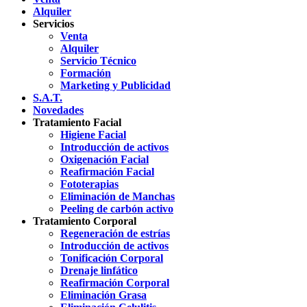
Alquiler
Servicios
Venta
Alquiler
Servicio Técnico
Formación
Marketing y Publicidad
S.A.T.
Novedades
Tratamiento Facial
Higiene Facial
Introducción de activos
Oxigenación Facial
Reafirmación Facial
Fototerapias
Eliminación de Manchas
Peeling de carbón activo
Tratamiento Corporal
Regeneración de estrías
Introducción de activos
Tonificación Corporal
Drenaje linfático
Reafirmación Corporal
Eliminación Grasa