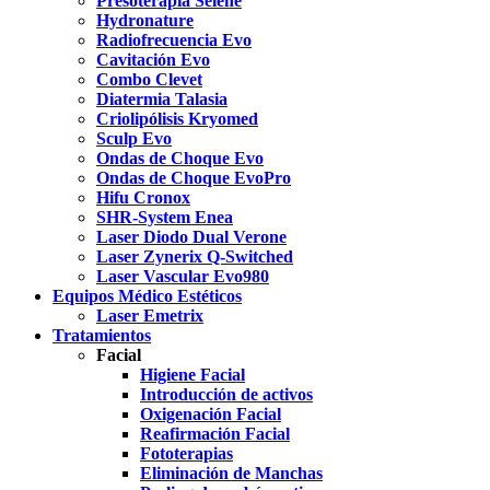
Presoterapia Selene
Hydronature
Radiofrecuencia Evo
Cavitación Evo
Combo Clevet
Diatermia Talasia
Criolipólisis Kryomed
Sculp Evo
Ondas de Choque Evo
Ondas de Choque EvoPro
Hifu Cronox
SHR-System Enea
Laser Diodo Dual Verone
Laser Zynerix Q-Switched
Laser Vascular Evo980
Equipos Médico Estéticos
Laser Emetrix
Tratamientos
Facial
Higiene Facial
Introducción de activos
Oxigenación Facial
Reafirmación Facial
Fototerapias
Eliminación de Manchas