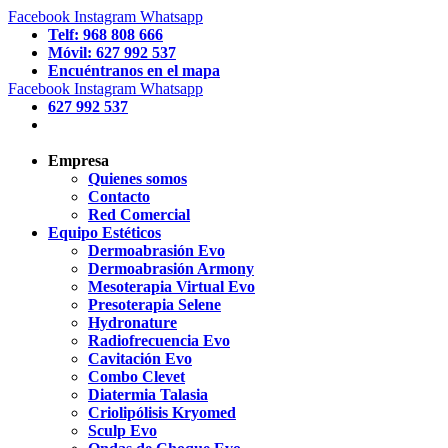
Facebook
Instagram
Whatsapp
Telf: 968 808 666
Móvil: 627 992 537
Encuéntranos en el mapa
Facebook
Instagram
Whatsapp
627 992 537
Empresa
Quienes somos
Contacto
Red Comercial
Equipo Estéticos
Dermoabrasión Evo
Dermoabrasión Armony
Mesoterapia Virtual Evo
Presoterapia Selene
Hydronature
Radiofrecuencia Evo
Cavitación Evo
Combo Clevet
Diatermia Talasia
Criolipólisis Kryomed
Sculp Evo