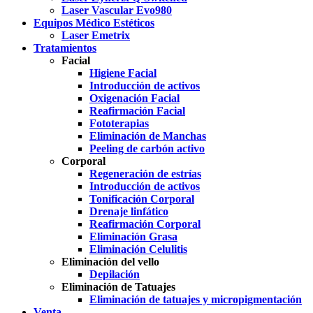
Laser Vascular Evo980
Equipos Médico Estéticos
Laser Emetrix
Tratamientos
Facial
Higiene Facial
Introducción de activos
Oxigenación Facial
Reafirmación Facial
Fototerapias
Eliminación de Manchas
Peeling de carbón activo
Corporal
Regeneración de estrías
Introducción de activos
Tonificación Corporal
Drenaje linfático
Reafirmación Corporal
Eliminación Grasa
Eliminación Celulitis
Eliminación del vello
Depilación
Eliminación de Tatuajes
Eliminación de tatuajes y micropigmentación
Venta