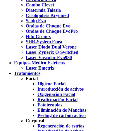
Combo Clevet
Diatermia Talasia
Criolipólisis Kryomed
Sculp Evo
Ondas de Choque Evo
Ondas de Choque EvoPro
Hifu Cronox
SHR-System Enea
Laser Diodo Dual Verone
Laser Zynerix Q-Switched
Laser Vascular Evo980
Equipos Médico Estéticos
Laser Emetrix
Tratamientos
Facial
Higiene Facial
Introducción de activos
Oxigenación Facial
Reafirmación Facial
Fototerapias
Eliminación de Manchas
Peeling de carbón activo
Corporal
Regeneración de estrías