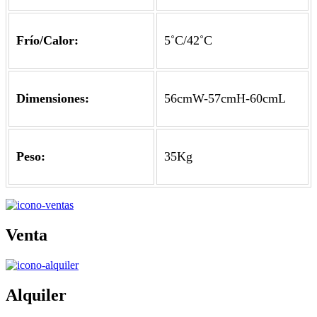
Frío/Calor:
5˚C/42˚C
Dimensiones:
56cmW-57cmH-60cmL
Peso:
35Kg
Venta
Alquiler