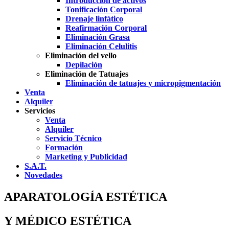
Introducción de activos
Tonificación Corporal
Drenaje linfático
Reafirmación Corporal
Eliminación Grasa
Eliminación Celulitis
Eliminación del vello
Depilación
Eliminación de Tatuajes
Eliminación de tatuajes y micropigmentación
Venta
Alquiler
Servicios
Venta
Alquiler
Servicio Técnico
Formación
Marketing y Publicidad
S.A.T.
Novedades
APARATOLOGÍA ESTÉTICA
Y MÉDICO ESTÉTICA