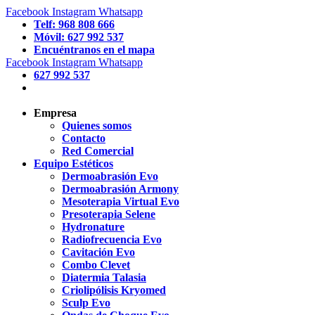
Facebook
Instagram
Whatsapp
Telf: 968 808 666
Móvil: 627 992 537
Encuéntranos en el mapa
Facebook
Instagram
Whatsapp
627 992 537
Empresa
Quienes somos
Contacto
Red Comercial
Equipo Estéticos
Dermoabrasión Evo
Dermoabrasión Armony
Mesoterapia Virtual Evo
Presoterapia Selene
Hydronature
Radiofrecuencia Evo
Cavitación Evo
Combo Clevet
Diatermia Talasia
Criolipólisis Kryomed
Sculp Evo