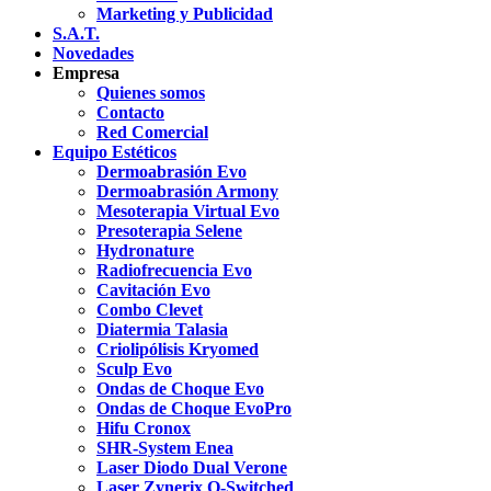
Marketing y Publicidad
S.A.T.
Novedades
Empresa
Quienes somos
Contacto
Red Comercial
Equipo Estéticos
Dermoabrasión Evo
Dermoabrasión Armony
Mesoterapia Virtual Evo
Presoterapia Selene
Hydronature
Radiofrecuencia Evo
Cavitación Evo
Combo Clevet
Diatermia Talasia
Criolipólisis Kryomed
Sculp Evo
Ondas de Choque Evo
Ondas de Choque EvoPro
Hifu Cronox
SHR-System Enea
Laser Diodo Dual Verone
Laser Zynerix Q-Switched