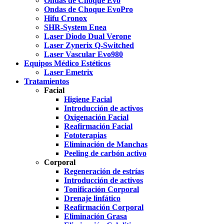
Ondas de Choque Evo
Ondas de Choque EvoPro
Hifu Cronox
SHR-System Enea
Laser Diodo Dual Verone
Laser Zynerix Q-Switched
Laser Vascular Evo980
Equipos Médico Estéticos
Laser Emetrix
Tratamientos
Facial
Higiene Facial
Introducción de activos
Oxigenación Facial
Reafirmación Facial
Fototerapias
Eliminación de Manchas
Peeling de carbón activo
Corporal
Regeneración de estrías
Introducción de activos
Tonificación Corporal
Drenaje linfático
Reafirmación Corporal
Eliminación Grasa