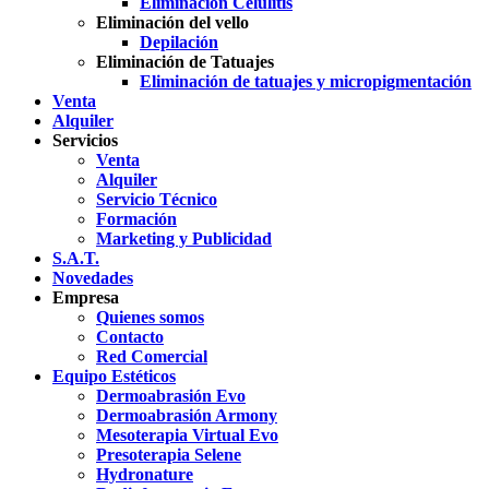
Eliminación Celulitis
Eliminación del vello
Depilación
Eliminación de Tatuajes
Eliminación de tatuajes y micropigmentación
Venta
Alquiler
Servicios
Venta
Alquiler
Servicio Técnico
Formación
Marketing y Publicidad
S.A.T.
Novedades
Empresa
Quienes somos
Contacto
Red Comercial
Equipo Estéticos
Dermoabrasión Evo
Dermoabrasión Armony
Mesoterapia Virtual Evo
Presoterapia Selene
Hydronature