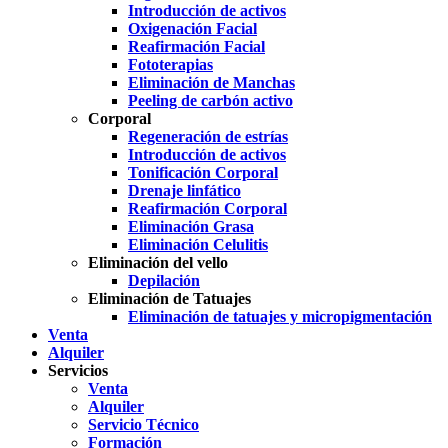
Introducción de activos
Oxigenación Facial
Reafirmación Facial
Fototerapias
Eliminación de Manchas
Peeling de carbón activo
Corporal
Regeneración de estrías
Introducción de activos
Tonificación Corporal
Drenaje linfático
Reafirmación Corporal
Eliminación Grasa
Eliminación Celulitis
Eliminación del vello
Depilación
Eliminación de Tatuajes
Eliminación de tatuajes y micropigmentación
Venta
Alquiler
Servicios
Venta
Alquiler
Servicio Técnico
Formación