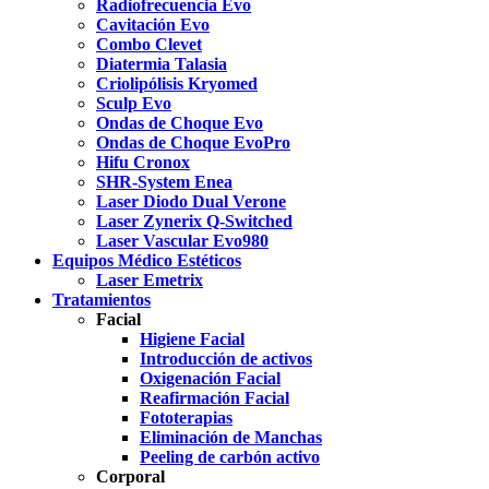
Radiofrecuencia Evo
Cavitación Evo
Combo Clevet
Diatermia Talasia
Criolipólisis Kryomed
Sculp Evo
Ondas de Choque Evo
Ondas de Choque EvoPro
Hifu Cronox
SHR-System Enea
Laser Diodo Dual Verone
Laser Zynerix Q-Switched
Laser Vascular Evo980
Equipos Médico Estéticos
Laser Emetrix
Tratamientos
Facial
Higiene Facial
Introducción de activos
Oxigenación Facial
Reafirmación Facial
Fototerapias
Eliminación de Manchas
Peeling de carbón activo
Corporal