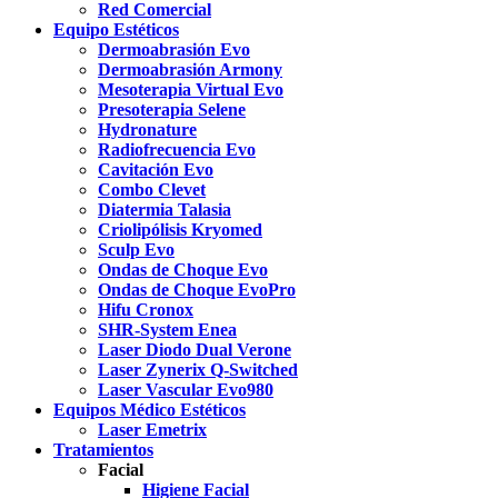
Red Comercial
Equipo Estéticos
Dermoabrasión Evo
Dermoabrasión Armony
Mesoterapia Virtual Evo
Presoterapia Selene
Hydronature
Radiofrecuencia Evo
Cavitación Evo
Combo Clevet
Diatermia Talasia
Criolipólisis Kryomed
Sculp Evo
Ondas de Choque Evo
Ondas de Choque EvoPro
Hifu Cronox
SHR-System Enea
Laser Diodo Dual Verone
Laser Zynerix Q-Switched
Laser Vascular Evo980
Equipos Médico Estéticos
Laser Emetrix
Tratamientos
Facial
Higiene Facial