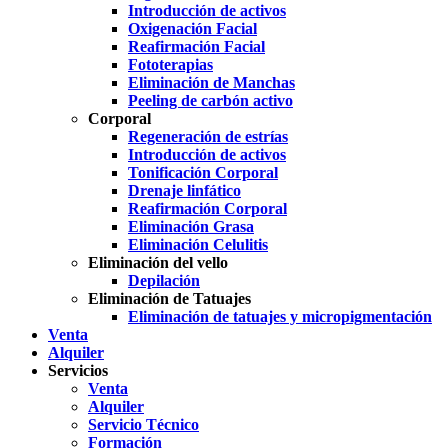
Introducción de activos
Oxigenación Facial
Reafirmación Facial
Fototerapias
Eliminación de Manchas
Peeling de carbón activo
Corporal
Regeneración de estrías
Introducción de activos
Tonificación Corporal
Drenaje linfático
Reafirmación Corporal
Eliminación Grasa
Eliminación Celulitis
Eliminación del vello
Depilación
Eliminación de Tatuajes
Eliminación de tatuajes y micropigmentación
Venta
Alquiler
Servicios
Venta
Alquiler
Servicio Técnico
Formación