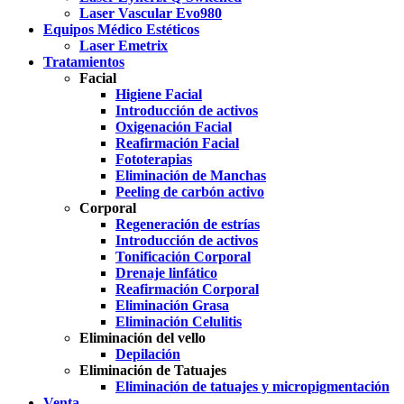
Laser Vascular Evo980
Equipos Médico Estéticos
Laser Emetrix
Tratamientos
Facial
Higiene Facial
Introducción de activos
Oxigenación Facial
Reafirmación Facial
Fototerapias
Eliminación de Manchas
Peeling de carbón activo
Corporal
Regeneración de estrías
Introducción de activos
Tonificación Corporal
Drenaje linfático
Reafirmación Corporal
Eliminación Grasa
Eliminación Celulitis
Eliminación del vello
Depilación
Eliminación de Tatuajes
Eliminación de tatuajes y micropigmentación
Venta