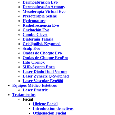
Dermoabrasión Evo
Dermoabrasión Armony
Mesoterapia Virtual Evo
Presoterapia Selene
Hydronature
Radiofrecuencia Evo
Cavitación Evo
Combo Clevet
Diatermia Talasia
Criolipólisis Kryomed
Sculp Evo
Ondas de Choque Evo
Ondas de Choque EvoPro
Hifu Cronox
SHR-System Enea
Laser Diodo Dual Verone
Laser Zynerix Q-Switched
Laser Vascular Evo980
Equipos Médico Estéticos
Laser Emetrix
Tratamientos
Facial
Higiene Facial
Introducción de activos
Oxigenación Facial