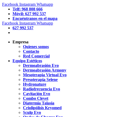
Facebook
Instagram
Whatsapp
Telf: 968 808 666
Móvil: 627 992 537
Encuéntranos en el mapa
Facebook
Instagram
Whatsapp
627 992 537
Empresa
Quienes somos
Contacto
Red Comercial
Equipo Estéticos
Dermoabrasión Evo
Dermoabrasión Armony
Mesoterapia Virtual Evo
Presoterapia Selene
Hydronature
Radiofrecuencia Evo
Cavitación Evo
Combo Clevet
Diatermia Talasia
Criolipólisis Kryomed
Sculp Evo