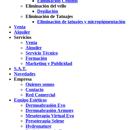
Eliminación Celulitis
Eliminación del vello
Depilación
Eliminación de Tatuajes
Eliminación de tatuajes y micropigmentación
Venta
Alquiler
Servicios
Venta
Alquiler
Servicio Técnico
Formación
Marketing y Publicidad
S.A.T.
Novedades
Empresa
Quienes somos
Contacto
Red Comercial
Equipo Estéticos
Dermoabrasión Evo
Dermoabrasión Armony
Mesoterapia Virtual Evo
Presoterapia Selene
Hydronature