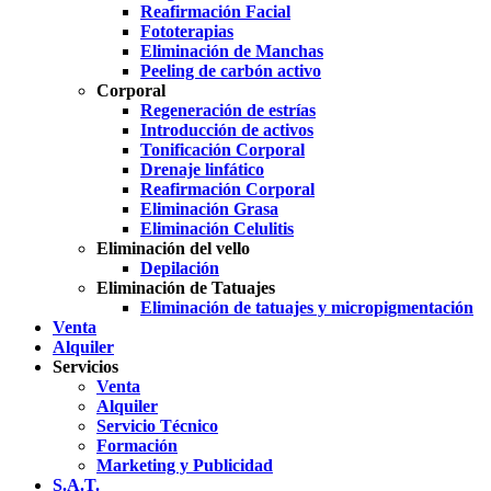
Reafirmación Facial
Fototerapias
Eliminación de Manchas
Peeling de carbón activo
Corporal
Regeneración de estrías
Introducción de activos
Tonificación Corporal
Drenaje linfático
Reafirmación Corporal
Eliminación Grasa
Eliminación Celulitis
Eliminación del vello
Depilación
Eliminación de Tatuajes
Eliminación de tatuajes y micropigmentación
Venta
Alquiler
Servicios
Venta
Alquiler
Servicio Técnico
Formación
Marketing y Publicidad
S.A.T.