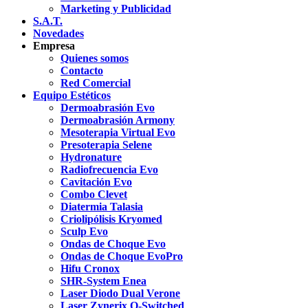
Marketing y Publicidad
S.A.T.
Novedades
Empresa
Quienes somos
Contacto
Red Comercial
Equipo Estéticos
Dermoabrasión Evo
Dermoabrasión Armony
Mesoterapia Virtual Evo
Presoterapia Selene
Hydronature
Radiofrecuencia Evo
Cavitación Evo
Combo Clevet
Diatermia Talasia
Criolipólisis Kryomed
Sculp Evo
Ondas de Choque Evo
Ondas de Choque EvoPro
Hifu Cronox
SHR-System Enea
Laser Diodo Dual Verone
Laser Zynerix Q-Switched