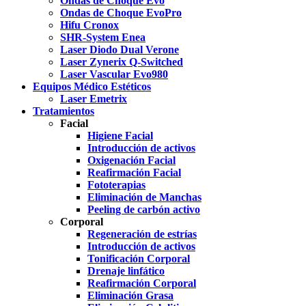
Ondas de Choque Evo
Ondas de Choque EvoPro
Hifu Cronox
SHR-System Enea
Laser Diodo Dual Verone
Laser Zynerix Q-Switched
Laser Vascular Evo980
Equipos Médico Estéticos
Laser Emetrix
Tratamientos
Facial
Higiene Facial
Introducción de activos
Oxigenación Facial
Reafirmación Facial
Fototerapias
Eliminación de Manchas
Peeling de carbón activo
Corporal
Regeneración de estrías
Introducción de activos
Tonificación Corporal
Drenaje linfático
Reafirmación Corporal
Eliminación Grasa