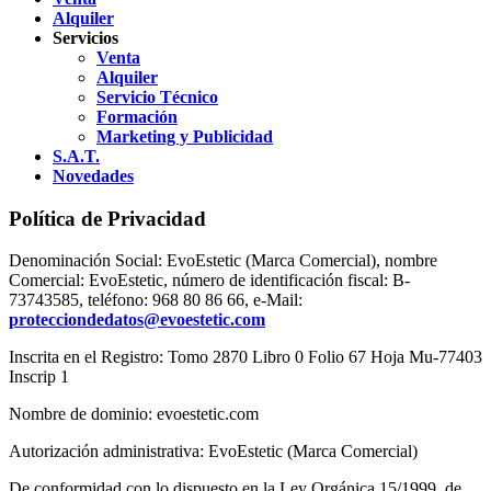
Alquiler
Servicios
Venta
Alquiler
Servicio Técnico
Formación
Marketing y Publicidad
S.A.T.
Novedades
Política de Privacidad
Denominación Social: EvoEstetic (Marca Comercial), nombre
Comercial: EvoEstetic, número de identificación fiscal: B-
73743585, teléfono: 968 80 86 66, e-Mail:
protecciondedatos@evoestetic.com
Inscrita en el Registro: Tomo 2870 Libro 0 Folio 67 Hoja Mu-77403
Inscrip 1
Nombre de dominio: evoestetic.com
Autorización administrativa: EvoEstetic (Marca Comercial)
De conformidad con lo dispuesto en la Ley Orgánica 15/1999, de