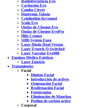
Radiofrecuencia Evo
Cavitación Evo
Combo Clevet
Diatermia Talasia
Criolipólisis Kryomed
Sculp Evo
Ondas de Choque Evo
Ondas de Choque EvoPro
Hifu Cronox
SHR-System Enea
Laser Diodo Dual Verone
Laser Zynerix Q-Switched
Laser Vascular Evo980
Equipos Médico Estéticos
Laser Emetrix
Tratamientos
Facial
Higiene Facial
Introducción de activos
Oxigenación Facial
Reafirmación Facial
Fototerapias
Eliminación de Manchas
Peeling de carbón activo
Corporal