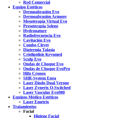
Red Comercial
Equipo Estéticos
Dermoabrasión Evo
Dermoabrasión Armony
Mesoterapia Virtual Evo
Presoterapia Selene
Hydronature
Radiofrecuencia Evo
Cavitación Evo
Combo Clevet
Diatermia Talasia
Criolipólisis Kryomed
Sculp Evo
Ondas de Choque Evo
Ondas de Choque EvoPro
Hifu Cronox
SHR-System Enea
Laser Diodo Dual Verone
Laser Zynerix Q-Switched
Laser Vascular Evo980
Equipos Médico Estéticos
Laser Emetrix
Tratamientos
Facial
Higiene Facial