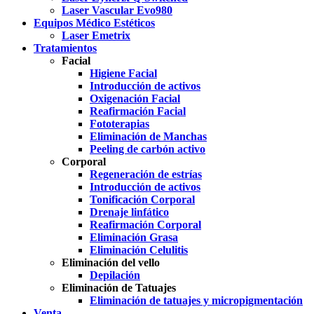
Laser Vascular Evo980
Equipos Médico Estéticos
Laser Emetrix
Tratamientos
Facial
Higiene Facial
Introducción de activos
Oxigenación Facial
Reafirmación Facial
Fototerapias
Eliminación de Manchas
Peeling de carbón activo
Corporal
Regeneración de estrías
Introducción de activos
Tonificación Corporal
Drenaje linfático
Reafirmación Corporal
Eliminación Grasa
Eliminación Celulitis
Eliminación del vello
Depilación
Eliminación de Tatuajes
Eliminación de tatuajes y micropigmentación
Venta