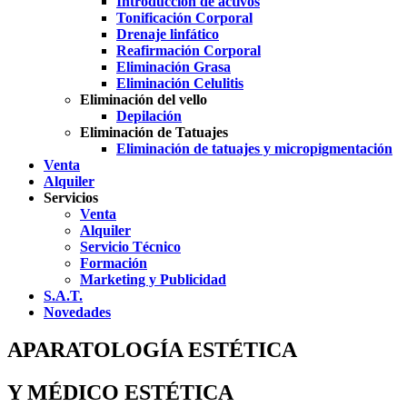
Introducción de activos
Tonificación Corporal
Drenaje linfático
Reafirmación Corporal
Eliminación Grasa
Eliminación Celulitis
Eliminación del vello
Depilación
Eliminación de Tatuajes
Eliminación de tatuajes y micropigmentación
Venta
Alquiler
Servicios
Venta
Alquiler
Servicio Técnico
Formación
Marketing y Publicidad
S.A.T.
Novedades
APARATOLOGÍA ESTÉTICA
Y MÉDICO ESTÉTICA