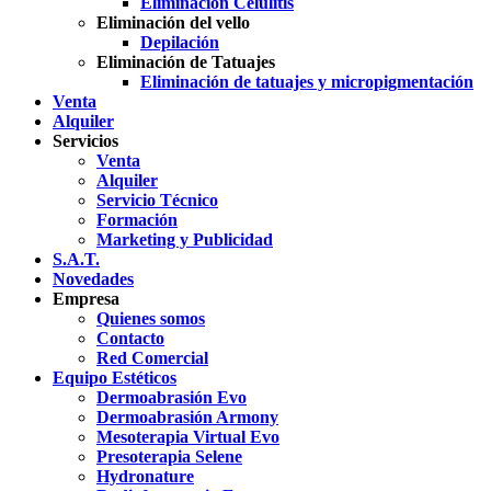
Eliminación Celulitis
Eliminación del vello
Depilación
Eliminación de Tatuajes
Eliminación de tatuajes y micropigmentación
Venta
Alquiler
Servicios
Venta
Alquiler
Servicio Técnico
Formación
Marketing y Publicidad
S.A.T.
Novedades
Empresa
Quienes somos
Contacto
Red Comercial
Equipo Estéticos
Dermoabrasión Evo
Dermoabrasión Armony
Mesoterapia Virtual Evo
Presoterapia Selene
Hydronature