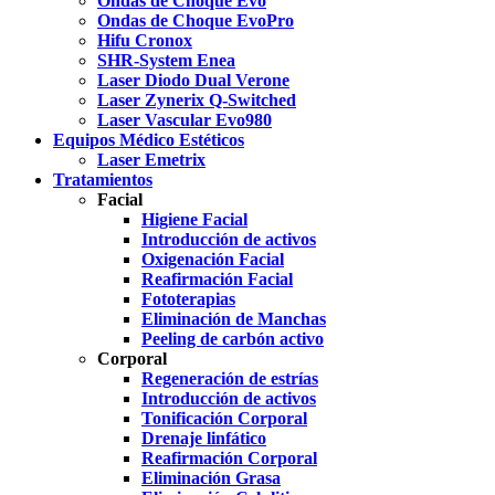
Ondas de Choque Evo
Ondas de Choque EvoPro
Hifu Cronox
SHR-System Enea
Laser Diodo Dual Verone
Laser Zynerix Q-Switched
Laser Vascular Evo980
Equipos Médico Estéticos
Laser Emetrix
Tratamientos
Facial
Higiene Facial
Introducción de activos
Oxigenación Facial
Reafirmación Facial
Fototerapias
Eliminación de Manchas
Peeling de carbón activo
Corporal
Regeneración de estrías
Introducción de activos
Tonificación Corporal
Drenaje linfático
Reafirmación Corporal
Eliminación Grasa