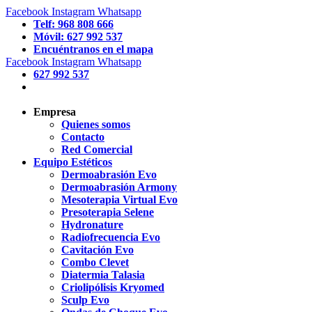
Facebook
Instagram
Whatsapp
Telf: 968 808 666
Móvil: 627 992 537
Encuéntranos en el mapa
Facebook
Instagram
Whatsapp
627 992 537
Empresa
Quienes somos
Contacto
Red Comercial
Equipo Estéticos
Dermoabrasión Evo
Dermoabrasión Armony
Mesoterapia Virtual Evo
Presoterapia Selene
Hydronature
Radiofrecuencia Evo
Cavitación Evo
Combo Clevet
Diatermia Talasia
Criolipólisis Kryomed
Sculp Evo