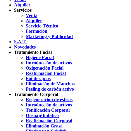
Alquiler
Servicios
Venta
Alquiler
Servicio Técnico
Formación
Marketing y Publicidad
S.A.T.
Novedades
Tratamiento Facial
Higiene Facial
Introducción de activos
Oxigenación Facial
Reafirmación Facial
Fototerapias
Eliminación de Manchas
Peeling de carbón activo
Tratamiento Corporal
Regeneración de estrías
Introducción de activos
Tonificación Corporal
Drenaje linfático
Reafirmación Corporal
Eliminación Grasa