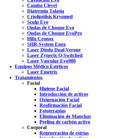
Combo Clevet
Diatermia Talasia
Criolipólisis Kryomed
Sculp Evo
Ondas de Choque Evo
Ondas de Choque EvoPro
Hifu Cronox
SHR-System Enea
Laser Diodo Dual Verone
Laser Zynerix Q-Switched
Laser Vascular Evo980
Equipos Médico Estéticos
Laser Emetrix
Tratamientos
Facial
Higiene Facial
Introducción de activos
Oxigenación Facial
Reafirmación Facial
Fototerapias
Eliminación de Manchas
Peeling de carbón activo
Corporal
Regeneración de estrías