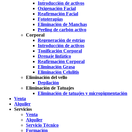
Introducción de activos
Oxigenación Facial
Reafirmación Facial
Fototerapias
Eliminación de Manchas
Peeling de carbón activo
Corporal
Regeneración de estrías
Introducción de activos
Tonificación Corporal
Drenaje linfático
Reafirmación Corporal
Eliminación Grasa
Eliminación Celulitis
Eliminación del vello
Depilación
Eliminación de Tatuajes
Eliminación de tatuajes y micropigmentación
Venta
Alquiler
Servicios
Venta
Alquiler
Servicio Técnico
Formación