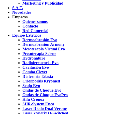
Marketing y Publicidad
S.A.T.
Novedades
Empresa
Quienes somos
Contacto
Red Comercial
Equipo Estéticos
Dermoabrasión Evo
Dermoabrasión Armony
Mesoterapia Virtual Evo
Presoterapia Selene
Hydronature
Radiofrecuencia Evo
Cavitación Evo
Combo Clevet
Diatermia Talasia
Criolipólisis Kryomed
Sculp Evo
Ondas de Choque Evo
Ondas de Choque EvoPro
Hifu Cronox
SHR-System Enea
Laser Diodo Dual Verone
Laser Zynerix Q-Switched