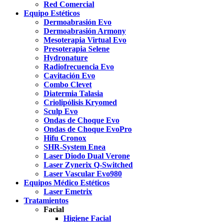
Red Comercial
Equipo Estéticos
Dermoabrasión Evo
Dermoabrasión Armony
Mesoterapia Virtual Evo
Presoterapia Selene
Hydronature
Radiofrecuencia Evo
Cavitación Evo
Combo Clevet
Diatermia Talasia
Criolipólisis Kryomed
Sculp Evo
Ondas de Choque Evo
Ondas de Choque EvoPro
Hifu Cronox
SHR-System Enea
Laser Diodo Dual Verone
Laser Zynerix Q-Switched
Laser Vascular Evo980
Equipos Médico Estéticos
Laser Emetrix
Tratamientos
Facial
Higiene Facial